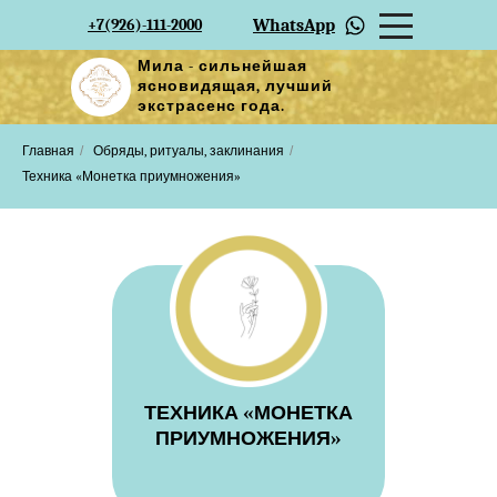
+7(926)-111-2000
WhatsApp
Мила - сильнейшая
ясновидящая, лучший
экстрасенс года.
Главная
/
Обряды, ритуалы, заклинания
/
Техника «Монетка приумножения»
ТЕХНИКА «МОНЕТКА
ПРИУМНОЖЕНИЯ»