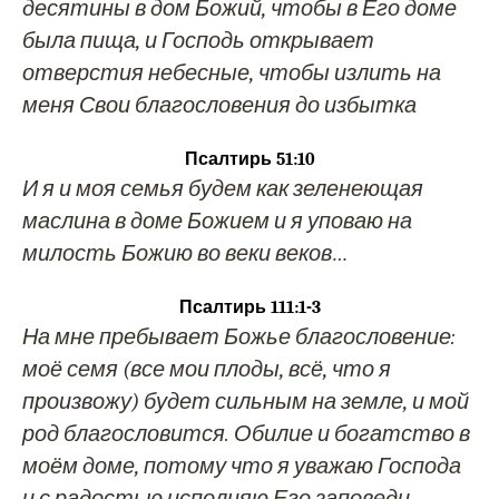
десятины в дом Божий, чтобы в Его доме
была пища, и Господь открывает
отверстия небесные, чтобы излить на
меня Свои благословения до избытка
Псалтирь 51:10
И я и моя семья будем как зеленеющая
маслина в доме Божием и я уповаю на
милость Божию во веки веков…
Псалтирь 111:1-3
На мне пребывает Божье благословение:
моё семя (все мои плоды, всё, что я
произвожу) будет сильным на земле, и мой
род благословится. Обилие и богатство в
моём доме, потому что я уважаю Господа
и с радостью исполняю Его заповеди…